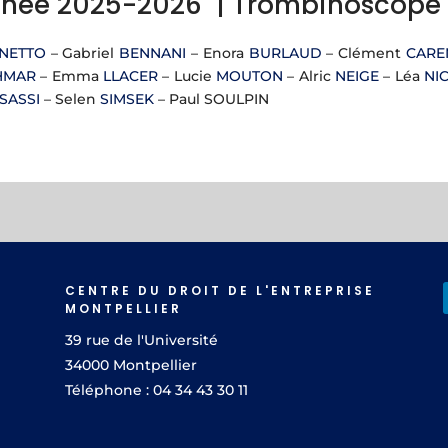
nnée 2025-2026 |
Trombinoscope
NETTO
– Gabriel
BENNANI
– Enora
BURLAUD
– Clément
CARE
HMAR
– Emma
LLACER
– Lucie
MOUTON
– Alric
NEIGE
– Léa
NI
SASSI
– Selen
SIMSEK
– Paul SOULPIN
CENTRE DU DROIT DE L'ENTREPRISE
MONTPELLIER
39 rue de l'Université
34000 Montpellier
Téléphone : 04 34 43 30 11