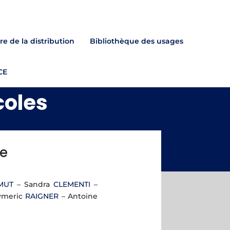
re de la distribution
Bibliothèque des usages
CE
coles
e
MUT
– Sandra
CLEMENTI
–
ymeric
RAIGNER
– Antoine