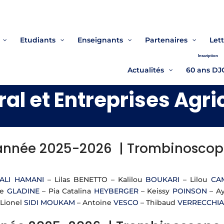
Etudiants
Enseignants
Partenaires
Lett
Inscription
Actualités
60 ans DJ
ral et Entreprises Agri
année 2025-2026 |
Trombinoscop
ALI HAMANI
– Lilas BENETTO – Kalilou
BOUKARI
– Lilou
CA
ie
GLADINE
– Pia Catalina
HEYBERGER
– Keissy
POINSON
– A
 Lionel
SIDI MOUKAM
– Antoine
VESCO
– Thibaud
VERRECCHIA