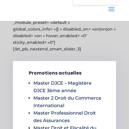
[et_pb_nextend_smart_slider_3 slider= »2″
_builder_version= »4.27.4″
_module_preset= »default »
global_colors_info= »{} » disabled_on= »on|on|on »
disabled= »on » hover_enabled= »0″
sticky_enabled= »0″]
[/et_pb_nextend_smart_slider_3]
Promotions actuelles
Master DJCE – Magistère
DJCE 3ème année
Master 2 Droit du Commerce
International
Master Professionnel Droit
des Assurances
Master Droit et Fiscalité du